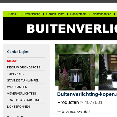
Home
Tuinverlichting
Garden Lights
Het systeem
Klantenservice
Garden Lights
NIEUW
INBOUW GRONDSPOTS
TUINSPOTS
STAANDE TUINLAMPEN
WANDLAMPEN
Buitenverlichting-kopen.
VIJVERVERLICHTING
TRAFO'S & BEKABELING
Producten
>
4077601
LICHTBRONNEN
<< terug naar overzicht