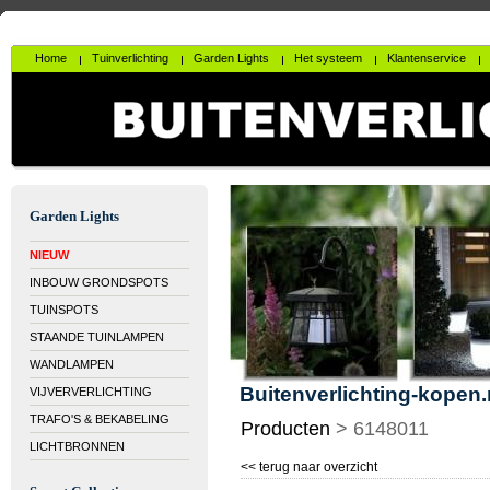
Home
Tuinverlichting
Garden Lights
Het systeem
Klantenservice
Garden Lights
NIEUW
INBOUW GRONDSPOTS
TUINSPOTS
STAANDE TUINLAMPEN
WANDLAMPEN
Buitenverlichting-kopen.
VIJVERVERLICHTING
TRAFO'S & BEKABELING
Producten
>
6148011
LICHTBRONNEN
<< terug naar overzicht