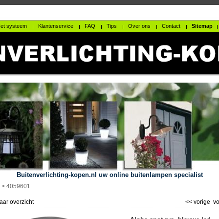
et systeem
Klantenservice
FAQ
Tips
Over ons
Contact
Sitemap
Buitenverlichting-kopen.nl uw online buitenlampen specialist
>
4059601
aar overzicht
<< vorige
vo