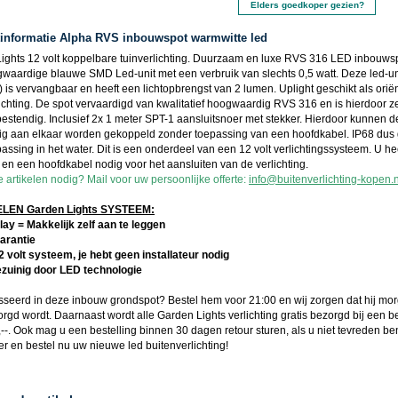
Elders goedkoper gezien?
informatie Alpha RVS inbouwspot warmwitte led
ights 12 volt koppelbare tuinverlichting. Duurzaam en luxe RVS 316 LED inbouws
waardige blauwe SMD Led-unit met een verbruik van slechts 0,5 watt. Deze led-unit
is vervangbaar en heeft een lichtopbrengst van 2 lumen. Uplight geschikt als oriën
lichting. De spot vervaardigd van kwalitatief hoogwaardig RVS 316 en is hierdoor z
bestendig. Inclusief 2x 1 meter SPT-1 aansluitsnoer met stekker. Hierdoor kunnen d
g aan elkaar worden gekoppeld zonder toepassing van een hoofdkabel. IP68 dus 
assing in het water. Dit is een onderdeel van een 12 volt verlichtingssysteem. U he
 en een hoofdkabel nodig voor het aansluiten van de verlichting.
 artikelen nodig? Mail voor uw persoonlijke offerte:
info@buitenverlichting-kopen.n
EN Garden Lights SYSTEEM:
lay = Makkelijk zelf aan te leggen
garantie
12 volt systeem, je hebt geen installateur nodig
ezuinig door LED technologie
sseerd in deze
inbouw grondspot
? Bestel hem voor 21:00 en wij zorgen dat hij mor
orgd wordt. Daarnaast wordt alle
Garden Lights
verlichting gratis bezorgd bij een b
--. Ook mag u een bestelling binnen 30 dagen retour sturen, als u niet tevreden be
ger en bestel nu uw nieuwe
led buitenverlichting
!