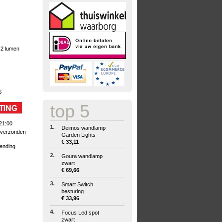
 2 lumen
S
top 5
21:00
1.
Deimos wandlamp
 verzonden
Garden Lights
€ 33,11
zending
2.
Goura wandlamp
zwart
€ 69,66
3.
Smart Switch
besturing
€ 33,96
4.
Focus Led spot
zwart