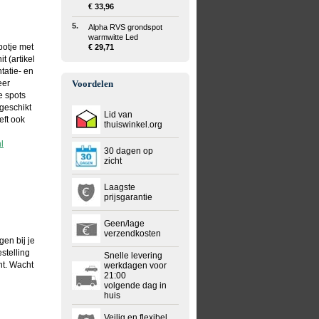
€ 33,96
5.
Alpha RVS grondspot
warmwitte Led
potje met
€ 29,71
 (artikel
tatie- en
eer
Voordelen
e spots
geschikt
Lid van
eft ook
thuiswinkel.org
l
30 dagen op
zicht
Laagste
prijsgarantie
Geen/lage
verzendkosten
gen bij je
estelling
Snelle levering
nt. Wacht
werkdagen voor
21:00
volgende dag in
huis
Veilig en flexibel