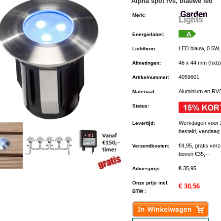
Alpha spot rvs, blauwe led
Merk
:
Energielabel
:
LED blauw, 0.5W,
Lichtbron
:
46 x 44 mm (hxb)
Afmetingen
:
4059601
Artikelnummer
:
Aluminium en RV
Materiaal
:
Status
:
Werkdagen voor 
Levertijd
:
besteld, vandaag
€4,95, gratis ver
Verzendkosten
:
boven €35,--
€ 35,95
Adviesprijs
:
Onze prijs incl.
€ 30,56
BTW :