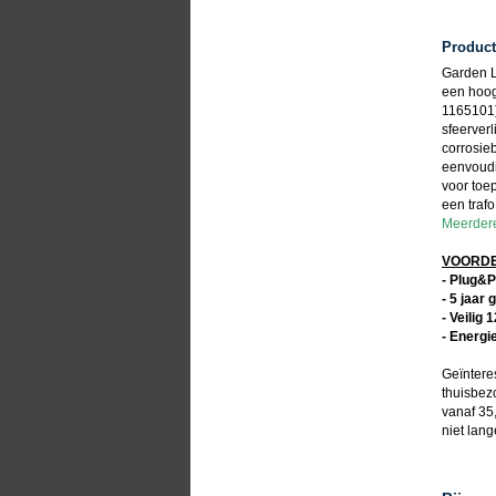
Product
Garden L
een hoog
1165101) 
sfeerver
corrosie
eenvoudi
voor toep
een trafo
Meerdere
VOORDEL
- Plug&P
- 5 jaar 
- Veilig 
- Energi
Geïntere
thuisbez
vanaf 35,
niet lan