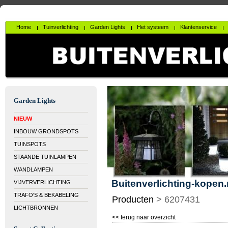
Home
Tuinverlichting
Garden Lights
Het systeem
Klantenservice
Garden Lights
NIEUW
INBOUW GRONDSPOTS
TUINSPOTS
STAANDE TUINLAMPEN
WANDLAMPEN
Buitenverlichting-kopen.
VIJVERVERLICHTING
TRAFO'S & BEKABELING
Producten
>
6207431
LICHTBRONNEN
<< terug naar overzicht