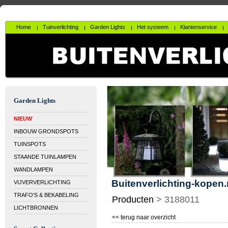
Home
Tuinverlichting
Garden Lights
Het systeem
Klantenservice
Garden Lights
NIEUW
INBOUW GRONDSPOTS
TUINSPOTS
STAANDE TUINLAMPEN
WANDLAMPEN
Buitenverlichting-kopen.
VIJVERVERLICHTING
TRAFO'S & BEKABELING
Producten
>
3188011
LICHTBRONNEN
<< terug naar overzicht