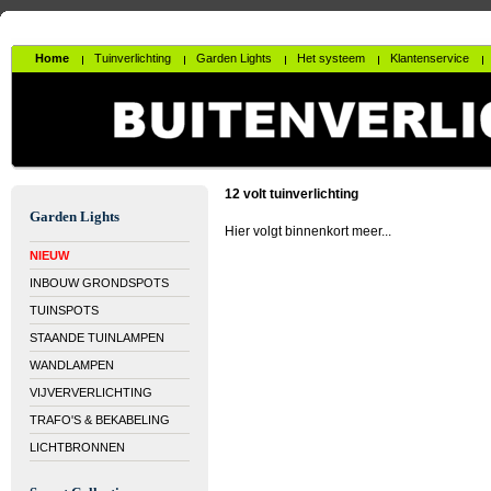
Home
Tuinverlichting
Garden Lights
Het systeem
Klantenservice
12 volt tuinverlichting
Garden Lights
Hier volgt binnenkort meer...
NIEUW
INBOUW GRONDSPOTS
TUINSPOTS
STAANDE TUINLAMPEN
WANDLAMPEN
VIJVERVERLICHTING
TRAFO'S & BEKABELING
LICHTBRONNEN